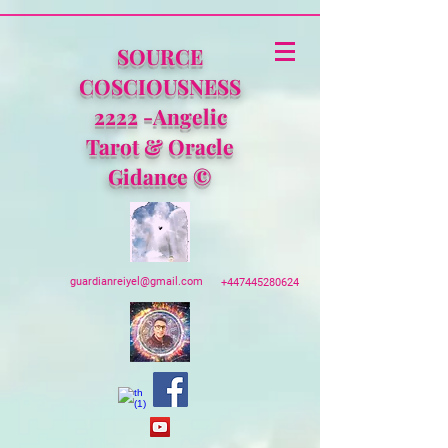
SOURCE
COSCIOUSNESS
2222 -Angelic
Tarot & Oracle
Gidance ©
guardianreiyel@gmail.com
+447445280624