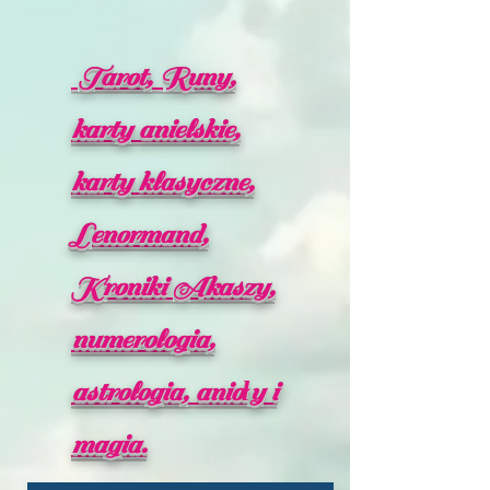
Tarot, Runy,
karty anielskie,
karty klasyczne,
Lenormand,
Kroniki Akaszy,
numerologia,
astrologia, anioły i
magia.