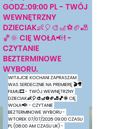
GODZ.:09:00 PL - TWÓJ
WEWNĘTRZNY
DZIECIAK👶🎈🎨🎢⚽🏈🎳
🏀🌞 CIĘ WOŁA📢! -
CZYTANIE
BEZTERMINOWE
WYBORU.
WITAJCIE KOCHANI ZAPRASZAM 
WAS SERDECZNIE NA PREMIERĘ 🎬🎥
FILMU🎞 - TWÓJ WEWNĘTRZNY 
DZIECIAK👶🎈🎨🎢⚽🏈🎳🏀🌞 CIĘ 
WOŁA📢! - CZYTANIE 
BEZTERMINOWE WYBORU - 
WTOREK 07/07/2026 09:00 CZASU 
PL (08:00 AM CZASU UK) - 