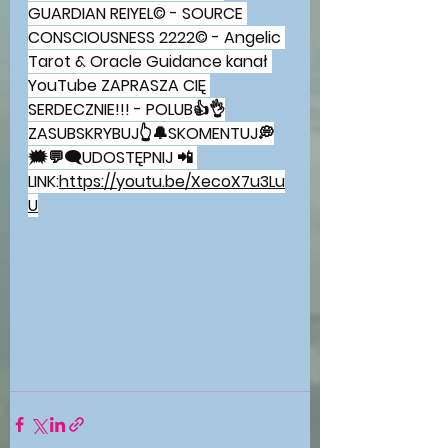
GUARDIAN REIYEL© - SOURCE 
CONSCIOUSNESS 2222© - Angelic 
Tarot & Oracle Guidance kanał 
YouTube ZAPRASZA CIĘ 
SERDECZNIE!!! - POLUB👍👌
ZASUBSKRYBUJ👆🔔SKOMENTUJ💭
🗯💬🗨UDOSTĘPNIJ 📲 
LINK:
https://youtu.be/XecoX7u3Lu
U