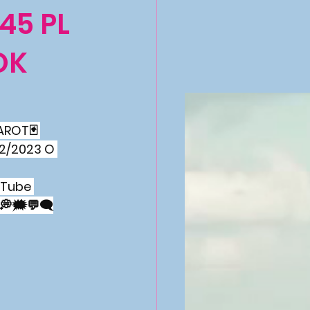
45 PL
OK
AROT🃏 
2/2023 O 
uTube 
💭🗯💬🗨