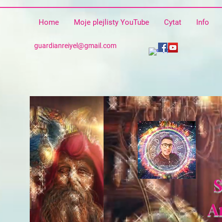
Home
Moje plejlisty YouTube
Cytat
Info
guardianreiyel@gmail.com
A