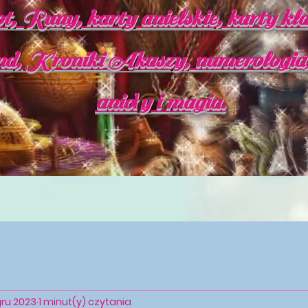
, Runy, karty anielskie, karty kla
, Kroniki Akaszy, numerologia, 
anioły i magia.
gru 2023
1 minut(y) czytania