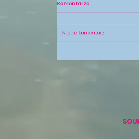
Komentarze
Napisz komentarz...
PREMIERA🎬🎞19/07/2026
GODZ: 13:00 PL-TAROT🃏
PROGNOZA SIERPIEŃ 2026-
TRYGON🌍ZIEMI-
ZNAKI:♑♉♍.
SOUR