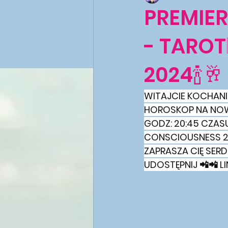
PREMIER
- TARO
2024🍾
WITAJCIE KOCHANI 
HOROSKOP NA NOWY
GODZ: 20:45 CZASU
CONSCIOUSNESS 22
ZAPRASZA CIĘ SER
UDOSTĘPNIJ 📲📲 LIN