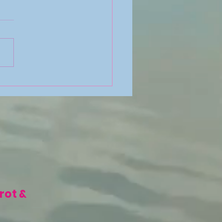
IERA🎬🎞18/07/2026 -
OT🃏PROGNOZA
RPIEŃ 2026 - TRYGON💧
Y-ZNAKI:♋♏♓©.
rot &