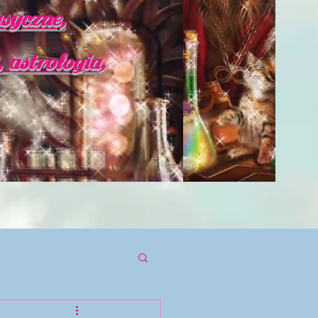
syczne,
astrologia,