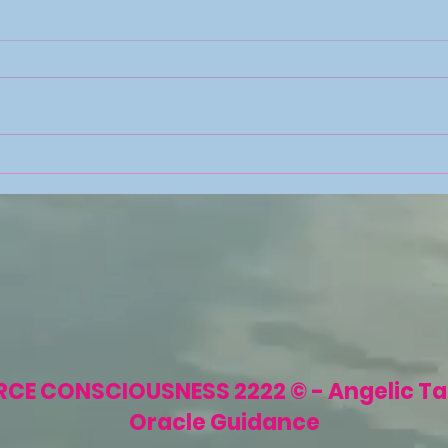
PREMIERA🎬🎞 19/07/2026
PREM
GODZ: 09:00 PL - TAROT🃏
TAR
PROGNOZA SIERPIEŃ 2026
SIE
- TRYGON☁POWIETRZA-
WOD
ZNAKI:♎♒♊.
CE CONSCIOUSNESS 2222 © - Angelic Ta
Oracle Guidance