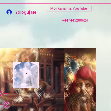
Mój kanał na YouTube
Zaloguj się
+447445280624
 -
e ©