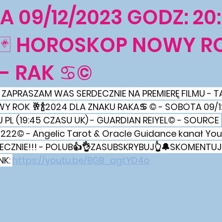
A 09/12/2023 GODZ: 20:
T🃏 HOROSKOP NOWY R
 - RAK ♋©
ZAPRASZAM WAS SERDECZNIE NA PREMIERĘ FILMU - T
 ROK 🥂🍾2024 DLA ZNAKU RAKA♋ © - SOBOTA 09/1
 PL (19:45 CZASU UK) - GUARDIAN REIYEL© - SOURCE 
22© - Angelic Tarot & Oracle Guidance kanał Yo
DECZNIE!!! - POLUB👍👌ZASUBSKRYBUJ👆🔔SKOMENTUJ
K: 
https://youtu.be/BGB_agtYD4o