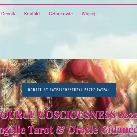
Cennik
Kontakt
Członkowie
Więcej
DONATE BY PAYPAL/WESPRZYJ PRZEZ PAYPAL
SOURCE COSCIOUSNESS 2222
ngelic Tarot & Oracle Gidanc