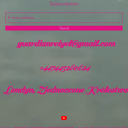
Subscription
Send
guardianreiyel@gmail.com
+447445280624
Londyn, Zjednoczone Królestwo