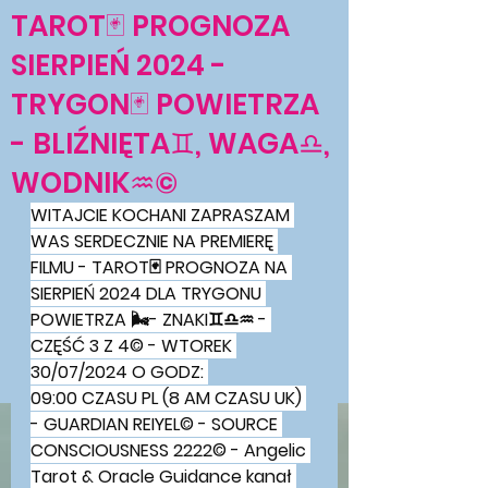
TAROT🃏 PROGNOZA
SIERPIEŃ 2024 -
TRYGON🃏 POWIETRZA
- BLIŹNIĘTA♊, WAGA♎,
WODNIK♒©
WITAJCIE KOCHANI ZAPRASZAM 
WAS SERDECZNIE NA PREMIERĘ 
FILMU - TAROT🃏 PROGNOZA NA 
SIERPIEŃ 2024 DLA TRYGONU 
POWIETRZA 🌬- ZNAKI♊♎♒ - 
CZĘŚĆ 3 Z 4© - WTOREK 
30/07/2024 O GODZ: 
09:00 CZASU PL (8 AM CZASU UK) 
- GUARDIAN REIYEL© - SOURCE 
CONSCIOUSNESS 2222© - Angelic 
Tarot & Oracle Guidance kanał 