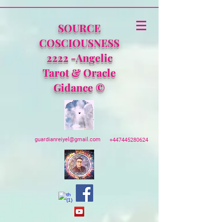
SOURCE
COSCIOUSNESS
2222 -Angelic
Tarot & Oracle
Gidance ©
guardianreiyel@gmail.com
+447445280624