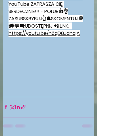
YouTube ZAPRASZA CIĘ 
SERDECZNIE!!! - POLUB👍👌
ZASUBSKRYBUJ👆🔔SKOMENTUJ💭
🗯💬🗨UDOSTĘPNIJ 📲 LINK: 
https://youtu.be/n6gD8JdnqjA