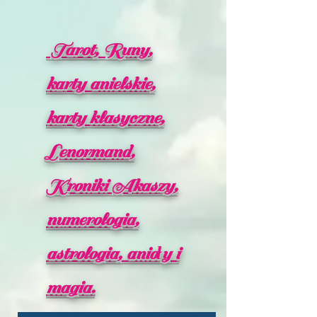
Tarot, Runy,
karty anielskie,
karty klasyczne,
Lenormand,
Kroniki Akaszy,
numerologia,
astrologia, anioły i
magia.