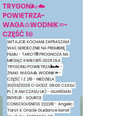
TRYGON🌬☁
POWIETRZA-
WAGA♎WODNIK♒-
CZĘŚĆ 1©
WITAJCIE KOCHANI ZAPRASZAM 
WAS SERDECZNIE NA PREMIERĘ 
FILMU - TAROT🃏 PROGNOZA NA 
MIESIĄC KWIECIEŃ 2025 DLA 
TRYGONU POWIETRZA🌬☁ - 
ZNAKI: WAGA♎, WODNIK♒ - 
CZĘŚĆ 1 Z 2© - NIEDZIELA 
30/03/2025 O GODZ: 09:00 CZASU 
PL ( 8 AM CZASU UK) - GUARDIAN 
REIYEL© - SOURCE 
CONSCIOUSNESS 2222© - Angelic 
Tarot & Oracle Guidance kanał 