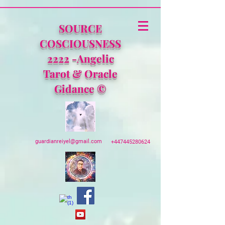
SOURCE
COSCIOUSNESS
2222 -Angelic
Tarot & Oracle
Gidance ©
guardianreiyel@gmail.com
+447445280624