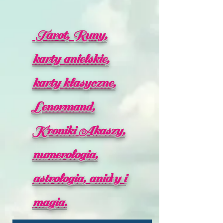
Tarot, Runy,
karty anielskie,
karty klasyczne,
Lenormand,
Kroniki Akaszy,
numerologia,
astrologia, anioły i
magia.