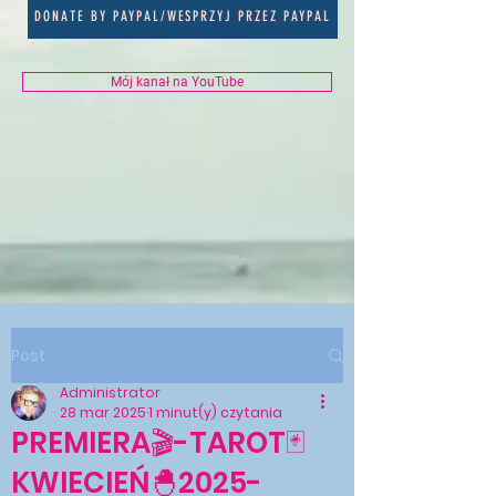
DONATE BY PAYPAL/WESPRZYJ PRZEZ PAYPAL
Mój kanał na YouTube
Post
Administrator
28 mar 2025
1 minut(y) czytania
PREMIERA🎬-TAROT🃏
KWIECIEŃ🐣2025-