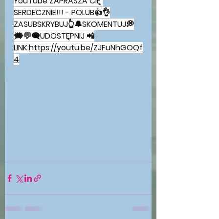
YouTube ZAPRASZA CIĘ 
SERDECZNIE!!! - POLUB👍👌
ZASUBSKRYBUJ👆🔔SKOMENTUJ💭
🗯💬🗨UDOSTĘPNIJ 📲
LINK:
https://youtu.be/ZJFuNhGOQf
4